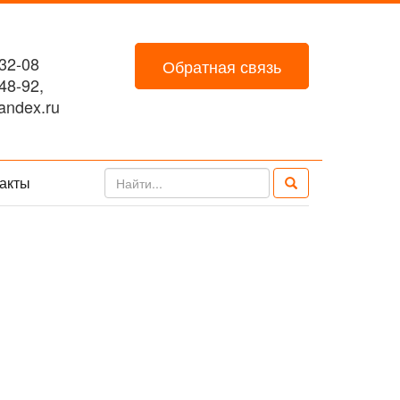
32-08
Обратная связь
48-92,
ndex.ru
акты