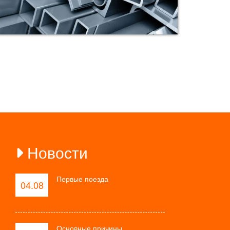
Новости
Первые поезда
04.08
Основные причины