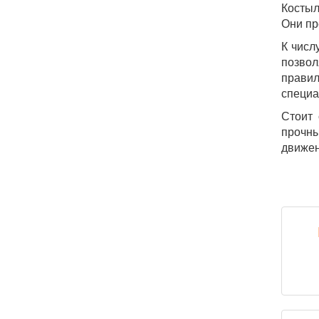
Костыл
Они пр
К числ
позвол
правил
специа
Стоит 
прочны
движен
ЧТУП "Трест 
2019-01-25 14: