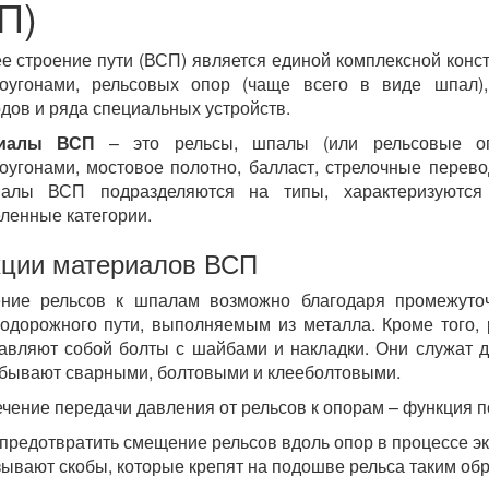
П)
е строение пути (ВСП) является единой комплексной конст
оугонами, рельсовых опор (чаще всего в виде шпал),
дов и ряда специальных устройств.
риалы ВСП
– это рельсы, шпалы (или рельсовые опо
оугонами, мостовое полотно, балласт, стрелочные перев
иалы ВСП подразделяются на типы, характеризуются
ленные категории.
ции материалов ВСП
ение рельсов к шпалам возможно благодаря промежуто
одорожного пути, выполняемым из металла. Кроме того
авляют собой болты с шайбами и накладки. Они служат д
бывают сварными, болтовыми и клееболтовыми.
чение передачи давления от рельсов к опорам – функция п
предотвратить смещение рельсов вдоль опор в процессе э
зывают скобы, которые крепят на подошве рельса таким обр