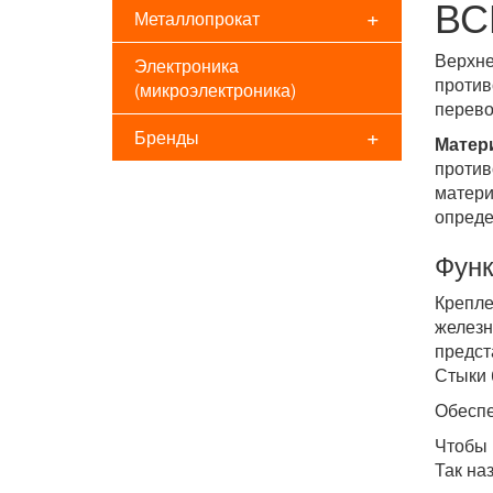
ВС
+
Металлопрокат
Верхне
Электроника
против
(микроэлектроника)
перево
+
Бренды
Мате
против
матер
опреде
Функ
Крепл
железн
предст
Стыки 
Обеспе
Чтобы 
Так на