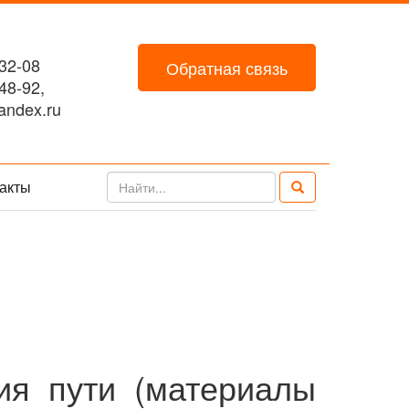
32-08
Обратная связь
48-92,
ndex.ru
акты
ия пути (материалы