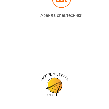
Аренда спецтехники
 предприятии
Работы / Услуги
Материалы / Продукция
К
ЧТУП "Трест Белремстрой"
Единый диспетчерский номер: +375 25-500-32-08