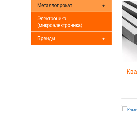
+
Металлопрокат
Электроника
(микроэлектроника)
+
Бренды
Ква