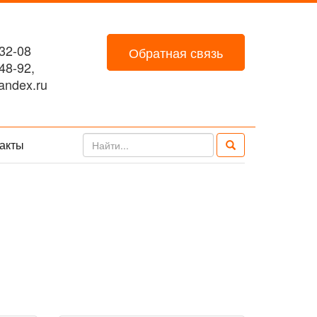
32-08
Обратная связь
48-92,
ndex.ru
акты