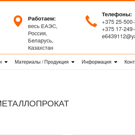
Телефоны:
Работаем:
+375 25-500-
весь ЕАЭС,
+375 17-249-
Россия,
e6439112@ya
Беларусь,
Казахстан
ги
Материалы / Продукция
Информация
Конт
ЕТАЛЛОПРОКАТ
БелРемСтрой"
36:00