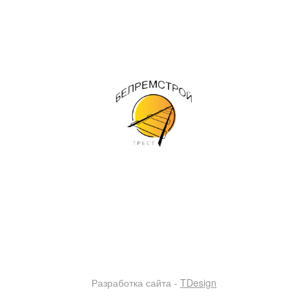
 предприятии
Работы / Услуги
Материалы / Продукция
К
ЧТУП "Трест Белремстрой"
Единый диспетчерский номер: +375 25-500-32-08
тел/факс: +375 17 249-48-92
220102 Минск, ул. Лазо, дом 12, комната 7
УНП 193103969, ОКПО 502042745000
Trest-BRS.BY
© 2018 - 2026
Разработка сайта -
TDesign