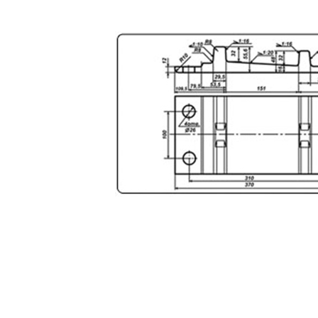
БелРемСтрой"
39:00