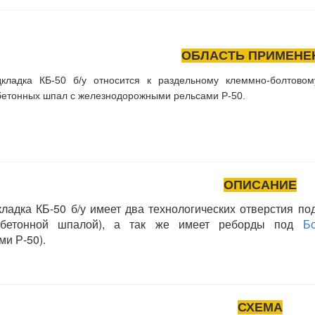
ОБЛАСТЬ ПРИМЕНЕ
дка КБ-50 б/у относится к раздельному клеммно-болтовом
етонных шпал с железнодорожными рельсами Р-50.
ОПИСАНИЕ
дка КБ-50 б/у имеет два технологических отверстия п
обетонной шпалой), а так же имеет реборды под
Б
ами
Р-50
).
СХЕМА