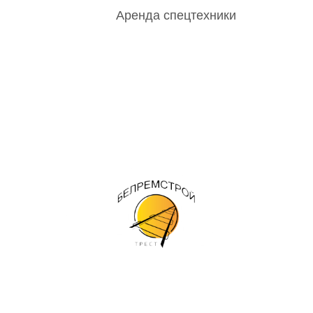
Аренда спецтехники
 предприятии
Работы / Услуги
Материалы / Продукция
К
ЧТУП "Трест Белремстрой"
Единый диспетчерский номер: +375 25-500-32-08
тел/факс: +375 17 249-48-92