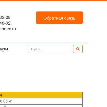
32-08
Обратная связь
48-92,
ndex.ru
акты
И
6,85 кг