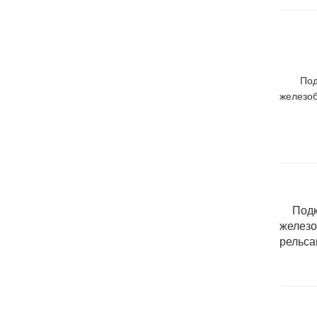
Подкла
железоб
Подкла
желез
рельс