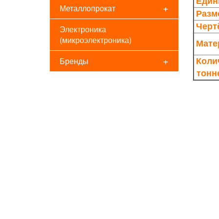
Един
+
Металлопрокат
Разме
Черт
Электроника
(микроэлектроника)
Мате
+
Бренды
Коли
тонн