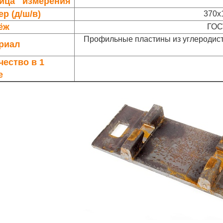
ица измерения
р (д/ш/в)
370x
ёж
ГОС
П
рофильные пластины из углеродисто
риал
чество в 1
е