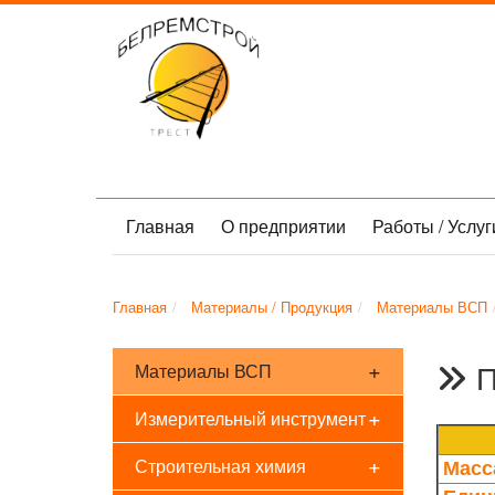
Главная
О предприятии
Работы / Услу
Главная
Материалы / Продукция
Материалы ВСП
+
П
Материалы ВСП
+
Измерительный инструмент
+
Строительная химия
Масс