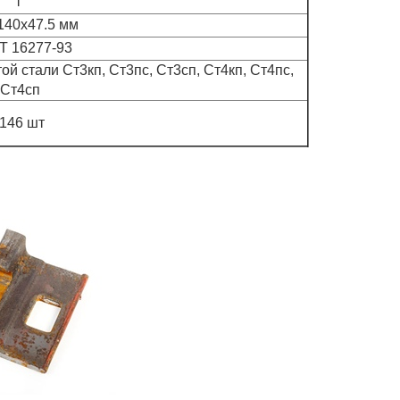
т
140x47.5 мм
Т 16277-93
й стали Ст3кп, Ст3пс, Ст3сп, Ст4кп, Ст4пс,
Ст4сп
146 шт