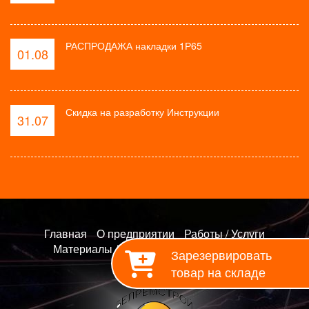
РАСПРОДАЖА накладки 1Р65
01.08
Скидка на разработку Инструкции
31.07
Главная
О предприятии
Работы / Услуги
Материалы / Продукция
Контакты
Зарезервировать
товар на складе