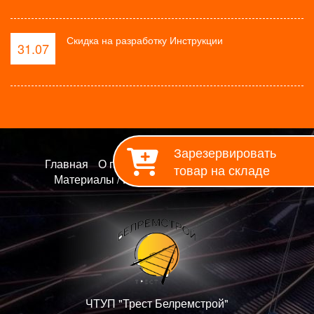
Скидка на разработку Инструкции
31.07
Зарезервировать
Главная
О предприятии
Работы / Услуги
товар на складе
Материалы / Продукция
Контакты
ЧТУП "Трест Белремстрой"