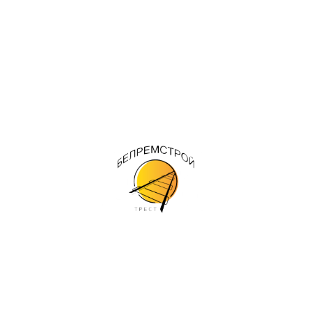
 предприятии
Работы / Услуги
Материалы / Продукция
К
ЧТУП "Трест Белремстрой"
Единый диспетчерский номер: +375 25-500-32-08
тел/факс: +375 17 249-48-92
220102 Минск, ул. Лазо, дом 12, комната 7
УНП 193103969, ОКПО 502042745000