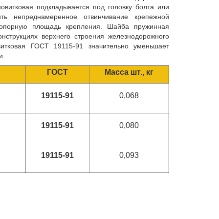
овитковая подкладывается под головку болта или
ить непреднамеренное отвинчивание крепежной
 опорную площадь крепления. Шайба пружинная
онструкциях верхнего строения железнодорожного
итковая ГОСТ 19115-91 значительно уменьшает
и.
ГОСТ
Масса шт., кг
19115-91
0,068
2
19115-91
0,080
4
19115-91
0,093
7